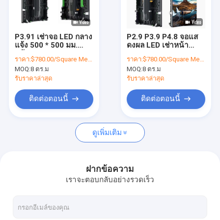
เกี่ยวกับเรา
ทัวร์โรงงาน
P3.91 เช่าจอ LED กลาง
P2.9 P3.9 P4.8 จอแส
แจ้ง 500 * 500 มม.
ดงผล LED เช่าหน้า
ควบคุมคุณภาพ
หน้าจอแสดงผล LED
จอแสดงผล LED กลาง
ราคา:
$780.00/Square Meters 8-49 Square Meters
ราคา:
$780.00/Square Meters 8-49 Square Meters
500 * 1,000 มม
แจ้ง
MOQ:
8 ตร.ม
MOQ:
8 ตร.ม
ติดต่อเรา
รับราคาล่าสุด
รับราคาล่าสุด
ข่าว
ติดต่อตอนนี้
ติดต่อตอนนี้
ขอใบเสนอราคา
ดูเพิ่มเติม
หน้าจอ LED กลางแจ้ง
ฝากข้อความ
เราจะตอบกลับอย่างรวดเร็ว
หน้าจอแสดงผลโฆษณา LED
หน้าจอฉากหลังเวที LED