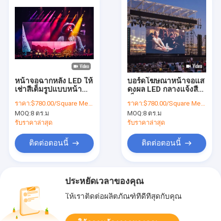
หน้าจอฉากหลัง LED ให้
บอร์ดโฆษณาหน้าจอแส
เช่าสีเต็มรูปแบบหน้า
ดงผล LED กลางแจ้งสี
จอแสดงผล LED P3.9
เต็มรูปแบบ P3.91 500 *
ราคา:
$780.00/Square Meters 8-49 Square Meters
ราคา:
$780.00/Square Meters 8-49 Square Meters
500 * 1000 มม
1,000 มม
MOQ:
8 ตร.ม
MOQ:
8 ตร.ม
รับราคาล่าสุด
รับราคาล่าสุด
ติดต่อตอนนี้
ติดต่อตอนนี้
ประหยัดเวลาของคุณ
ให้เราติดต่อผลิตภัณฑ์ที่ดีที่สุดกับคุณ