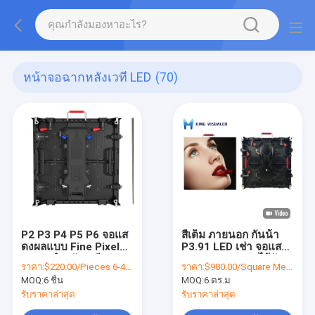
หน้าจอฉากหลังเวที LED
(70)
P2 P3 P4 P5 P6 จอแส
สีเต็ม ภายนอก กันน้ํา
ดงผลแบบ Fine Pixel
P3.91 LED เช่า จอแสดง
Pitch สำหรับเวที
ผลการผสมผสานไร้ผัง
ราคา:
$220.00/Pieces 6-49 Pieces
ราคา:
$980.00/Square Meters 6-49 Square Meters
คอนเสิร์ต King
Custom Die-Cast อลู
MOQ:
6 ชิ้น
MOQ:
6 ตร.ม
Visionled
มิเนียม LED วิดีโอผนัง
รับราคาล่าสุด
รับราคาล่าสุด