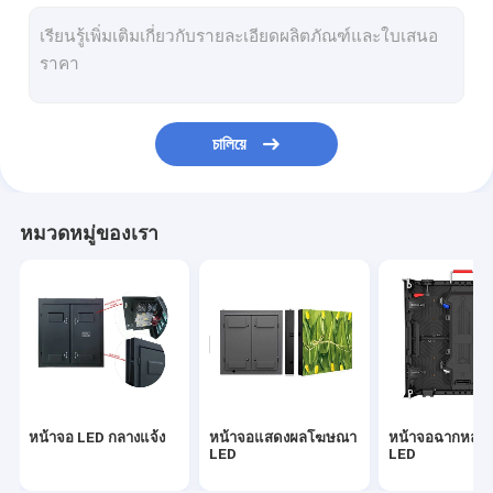
เช่าจอ LED ในร่ม
จอแสดงผล LED ให้เช่ากลางแจ้ง
ผนังวิดีโอ Led ในร่ม
চালিয়ে
ผนังวิดีโอ LED ของโบสถ์
การแสดง Dooh
หมวดหมู่ของเรา
จอแสดงผล LED รถบรรทุกเคลื่อนที่
หน้าจอม่าน LED
จอแสดงผล LED แบบกำหนดเอง
หน้าจอแสดงผล LED โปร่งใส
หน้าจอ LED กลางแจ้ง
หน้าจอแสดงผลโฆษณา
หน้าจอฉากหลังเ
แผงหน้าจอ LED แบบยืดหยุ่น
LED
LED