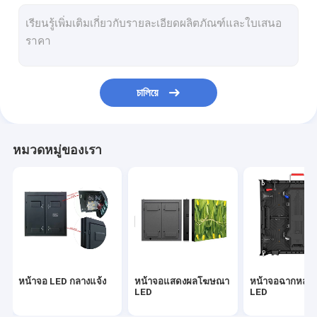
เช่าจอ LED ในร่ม
จอแสดงผล LED ให้เช่ากลางแจ้ง
ผนังวิดีโอ Led ในร่ม
চালিয়ে
ผนังวิดีโอ LED ของโบสถ์
การแสดง Dooh
หมวดหมู่ของเรา
จอแสดงผล LED รถบรรทุกเคลื่อนที่
หน้าจอม่าน LED
จอแสดงผล LED แบบกำหนดเอง
หน้าจอแสดงผล LED โปร่งใส
หน้าจอ LED กลางแจ้ง
หน้าจอแสดงผลโฆษณา
หน้าจอฉากหลังเ
แผงหน้าจอ LED แบบยืดหยุ่น
LED
LED