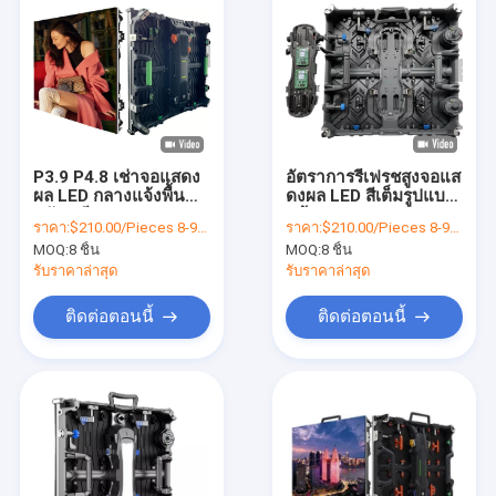
P3.9 P4.8 เช่าจอแสดง
อัตราการรีเฟรชสูงจอแส
ผล LED กลางแจ้งพื้น
ดงผล LED สีเต็มรูปแบบ
หลังเวที Videotron
หน้าจอ HD P2.9 p3.9
ราคา:
$210.00/Pieces 8-99 Pieces
ราคา:
$210.00/Pieces 8-99 Pieces
P3.9
P3.91 p4.8 ในร่ม กลาง
MOQ:
8 ชิ้น
MOQ:
8 ชิ้น
แจ้ง
รับราคาล่าสุด
รับราคาล่าสุด
ติดต่อตอนนี้
ติดต่อตอนนี้
บ้าน
สินค้า
แสดง VR