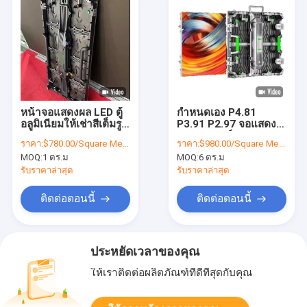
หน้าจอแสดงผล LED ตู้
กำหนดเอง P4.81
อลูมิเนียมให้เช่าสีเต็มรูป
P3.91 P2.97 จอแสดง
แบบ P2.6 P2.9 P3.91
ผล LED บอร์ดจอแสดง
ราคา:
$780.00/Square Meters 8-49 Square Meters
ราคา:
$980.00/Square Meters 6-49 Square Meters
P4.81
ผลกลางแจ้งจอแสดงผล
MOQ:
1 ตร.ม
MOQ:
6 ตร.ม
LED ขนาดใหญ่กลาง
แจ้ง
รับราคาล่าสุด
รับราคาล่าสุด
ติดต่อตอนนี้
ติดต่อตอนนี้
ประหยัดเวลาของคุณ
ให้เราติดต่อผลิตภัณฑ์ที่ดีที่สุดกับคุณ