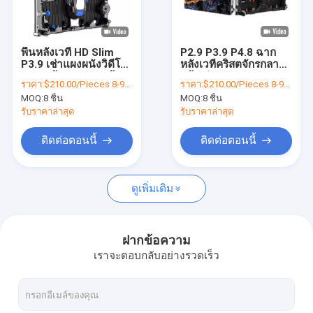
เกี่ยวกับเรา
ทัวร์โรงงาน
พื้นหลังเวที HD Slim
P2.9 P3.9 P4.8 ฉาก
P3.9 เช่าแผงผนังวิดีโอ
หลังเวทีคริสตจักรกลาง
ควบคุมคุณภาพ
LED หน้าจอกลางแจ้ง
แจ้งเช่าจอ LED King
ราคา:
$210.00/Pieces 8-99 Pieces
ราคา:
$210.00/Pieces 8-99 Pieces
ในร่ม
Visionled
MOQ:
8 ชิ้น
MOQ:
8 ชิ้น
ติดต่อเรา
รับราคาล่าสุด
รับราคาล่าสุด
ข่าว
ติดต่อตอนนี้
ติดต่อตอนนี้
ขอใบเสนอราคา
ดูเพิ่มเติม
หน้าจอ LED กลางแจ้ง
ฝากข้อความ
เราจะตอบกลับอย่างรวดเร็ว
หน้าจอแสดงผลโฆษณา LED
หน้าจอฉากหลังเวที LED