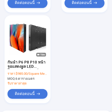
ติดต่อตอนนี้
ติดต่อตอนนี้
กันน้ำ P6 P8 P10 หน้า
จอแสดงผล LED
โฆษณาพื้นหลังเวทีกลาง
ราคา:
$985.00/Square Meters 6-49 Square Meters
แจ้ง
MOQ:
6 ตารางเมตร
รับราคาล่าสุด
ติดต่อตอนนี้