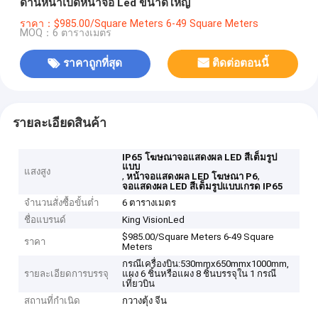
ด้านหน้าเปิดหน้าจอ Led ขนาดใหญ่
ราคา：$985.00/Square Meters 6-49 Square Meters
MOQ：6 ตารางเมตร
ราคาถูกที่สุด
ติดต่อตอนนี้
รายละเอียดสินค้า
IP65 โฆษณาจอแสดงผล LED สีเต็มรูป
แบบ
แสงสูง
,
,
หน้าจอแสดงผล LED โฆษณา P6
จอแสดงผล LED สีเต็มรูปแบบเกรด IP65
จำนวนสั่งซื้อขั้นต่ำ
6 ตารางเมตร
ชื่อแบรนด์
King VisionLed
$985.00/Square Meters 6-49 Square
ราคา
Meters
กรณีเครื่องบิน:530mmx650mmx1000mm,
รายละเอียดการบรรจุ
แผง 6 ชิ้นหรือแผง 8 ชิ้นบรรจุใน 1 กรณี
เที่ยวบิน
สถานที่กำเนิด
กวางตุ้ง จีน